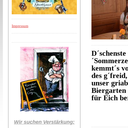
Impressum
D´schenste 
´Sommerzei
kemmt´s vo
des g´freid,
unser griab
Biergarten 
für Eich be
Wir suchen Verstärkung:
_________________________________